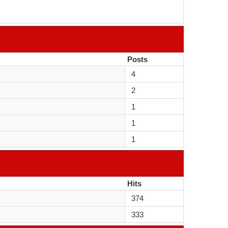
Posts
4
2
1
1
1
Hits
374
333