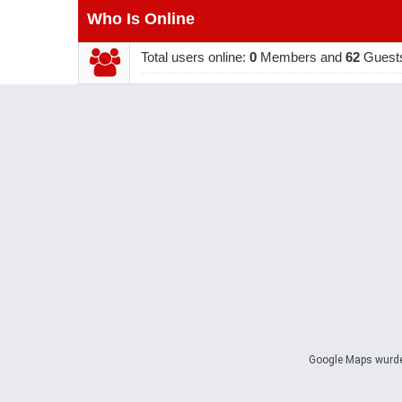
Who Is Online
Total users online:
0
Members and
62
Guest
Google Maps wurde 