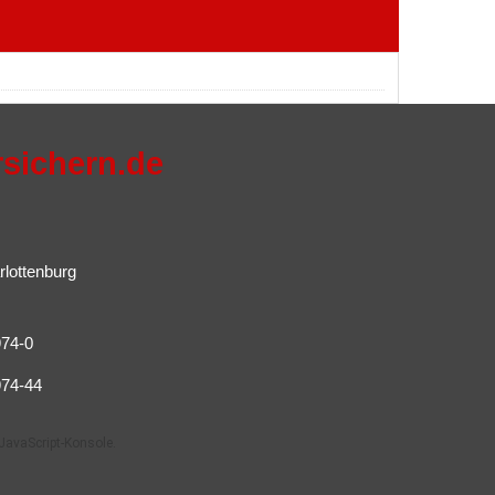
rsichern.de
rlottenburg
974-0
974-44
JavaScript-Konsole.