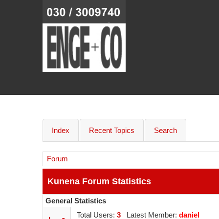
Index
Recent Topics
Search
Forum
Kunena Forum Statistics
General Statistics
Total Users:
3
Latest Member:
daniel