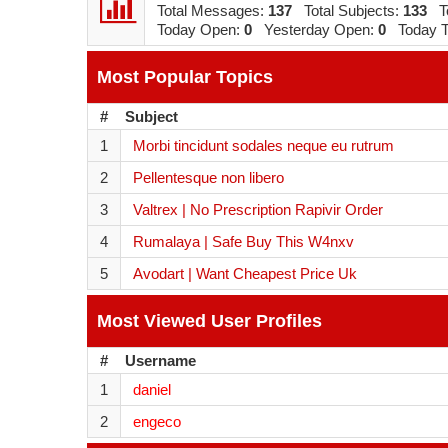
Total Messages:
137
Total Subjects:
133
To
Today Open:
0
Yesterday Open:
0
Today To
Most Popular Topics
#
Subject
1
Morbi tincidunt sodales neque eu rutrum
2
Pellentesque non libero
3
Valtrex | No Prescription Rapivir Order
4
Rumalaya | Safe Buy This W4nxv
5
Avodart | Want Cheapest Price Uk
Most Viewed User Profiles
#
Username
1
daniel
2
engeco